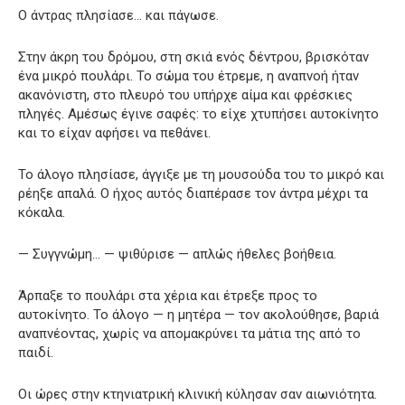
Ο άντρας πλησίασε… και πάγωσε.
Στην άκρη του δρόμου, στη σκιά ενός δέντρου, βρισκόταν
ένα μικρό πουλάρι. Το σώμα του έτρεμε, η αναπνοή ήταν
ακανόνιστη, στο πλευρό του υπήρχε αίμα και φρέσκιες
πληγές. Αμέσως έγινε σαφές: το είχε χτυπήσει αυτοκίνητο
και το είχαν αφήσει να πεθάνει.
Το άλογο πλησίασε, άγγιξε με τη μουσούδα του το μικρό και
ρέηξε απαλά. Ο ήχος αυτός διαπέρασε τον άντρα μέχρι τα
κόκαλα.
— Συγγνώμη… — ψιθύρισε — απλώς ήθελες βοήθεια.
Άρπαξε το πουλάρι στα χέρια και έτρεξε προς το
αυτοκίνητο. Το άλογο — η μητέρα — τον ακολούθησε, βαριά
αναπνέοντας, χωρίς να απομακρύνει τα μάτια της από το
παιδί.
Οι ώρες στην κτηνιατρική κλινική κύλησαν σαν αιωνιότητα.