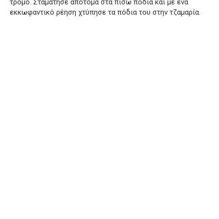
τρόμο. Σταμάτησε απότομα στα πίσω πόδια και με ένα
εκκωφαντικό ρέηση χτύπησε τα πόδια του στην τζαμαρία.