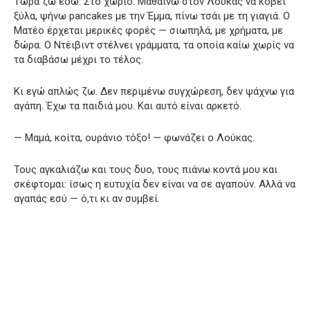
Τώρα ζω εδώ. Στο χωριό. Μαθαίνω στον Λούκας να κόβει
ξύλα, ψήνω pancakes με την Έμμα, πίνω τσάι με τη γιαγιά. Ο
Ματέο έρχεται μερικές φορές — σιωπηλά, με χρήματα, με
δώρα. Ο Ντέιβιντ στέλνει γράμματα, τα οποία καίω χωρίς να
τα διαβάσω μέχρι το τέλος.
Κι εγώ απλώς ζω. Δεν περιμένω συγχώρεση, δεν ψάχνω για
αγάπη. Έχω τα παιδιά μου. Και αυτό είναι αρκετό.
— Μαμά, κοίτα, ουράνιο τόξο! — φωνάζει ο Λούκας.
Τους αγκαλιάζω και τους δυο, τους πιάνω κοντά μου και
σκέφτομαι: ίσως η ευτυχία δεν είναι να σε αγαπούν. Αλλά να
αγαπάς εσύ — ό,τι κι αν συμβεί.