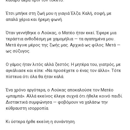
Έτσι μπήκε στη ζωή μου η γιαγιά Έλζα. Καλή, σοφή, με
απαλά χέρια και ήρεμη φωνή.
Όταν γεννήθηκε ο Λούκας, ο Ματέο ήταν εκεί. Έφερε μια
τεράστια ανθοδέσμη με χαμομήλια — τα αγαπημένα μου.
Μετά έγινε μέρος της ζωής μας. Αρχικά ως φίλος. Μετά —
ως σύζυγος.
Ο γάμος ήταν λιτός αλλά ζεστός. Η μητέρα του, γιατρός, με
αγκάλιασε και είπε: «Να προσέχετε ο ένας τον άλλο». Τότε
πίστευα ότι όλα θα ήταν καλά.
Ένα χρόνο αργότερα, ο Λούκας αποκαλούσε τον Ματέο
«μπαμπά». Αλλά εκείνος έλεγε συχνά ότι ήθελε κοινό παιδί.
Διστακτικά συμφώνησα — φοβόμουν να χαλάσω την
εύθραυστη ισορροπία.
Κι ύστερα ήρθε εκείνη η συνάντηση.