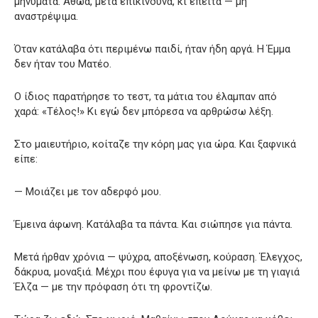
μηνύματα. Αθώα, μετά επικίνδυνα, κι έπειτα — μη
αναστρέψιμα.
Όταν κατάλαβα ότι περιμένω παιδί, ήταν ήδη αργά. Η Έμμα
δεν ήταν του Ματέο.
Ο ίδιος παρατήρησε το τεστ, τα μάτια του έλαμπαν από
χαρά: «Τέλος!» Κι εγώ δεν μπόρεσα να αρθρώσω λέξη.
Στο μαιευτήριο, κοίταζε την κόρη μας για ώρα. Και ξαφνικά
είπε:
— Μοιάζει με τον αδερφό μου.
Έμεινα άφωνη. Κατάλαβα τα πάντα. Και σιώπησε για πάντα.
Μετά ήρθαν χρόνια — ψύχρα, αποξένωση, κούραση. Έλεγχος,
δάκρυα, μοναξιά. Μέχρι που έφυγα για να μείνω με τη γιαγιά
Έλζα — με την πρόφαση ότι τη φροντίζω.