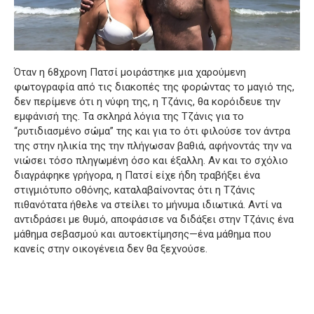
Όταν η 68χρονη Πατσί μοιράστηκε μια χαρούμενη
φωτογραφία από τις διακοπές της φορώντας το μαγιό της,
δεν περίμενε ότι η νύφη της, η Τζάνις, θα κορόιδευε την
εμφάνισή της. Τα σκληρά λόγια της Τζάνις για το
“ρυτιδιασμένο σώμα” της και για το ότι φιλούσε τον άντρα
της στην ηλικία της την πλήγωσαν βαθιά, αφήνοντάς την να
νιώσει τόσο πληγωμένη όσο και έξαλλη. Αν και το σχόλιο
διαγράφηκε γρήγορα, η Πατσί είχε ήδη τραβήξει ένα
στιγμιότυπο οθόνης, καταλαβαίνοντας ότι η Τζάνις
πιθανότατα ήθελε να στείλει το μήνυμα ιδιωτικά. Αντί να
αντιδράσει με θυμό, αποφάσισε να διδάξει στην Τζάνις ένα
μάθημα σεβασμού και αυτοεκτίμησης—ένα μάθημα που
κανείς στην οικογένεια δεν θα ξεχνούσε.