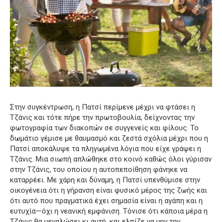
Στην συγκέντρωση, η Πατσί περίμενε μέχρι να φτάσει η
Τζάνις και τότε πήρε την πρωτοβουλία, δείχνοντας την
φωτογραφία των διακοπών σε συγγενείς και φίλους. Το
δωμάτιο γέμισε με θαυμασμό και ζεστά σχόλια μέχρι που η
Πατσί αποκάλυψε τα πληγωμένα λόγια που είχε γράψει η
Τζάνις. Μια σιωπή απλώθηκε στο κοινό καθώς όλοι γύρισαν
στην Τζάνις, του οποίου η αυτοπεποίθηση φάνηκε να
καταρρέει. Με χάρη και δύναμη, η Πατσί υπενθύμισε στην
οικογένεια ότι η γήρανση είναι φυσικό μέρος της ζωής και
ότι αυτό που πραγματικά έχει σημασία είναι η αγάπη και η
ευτυχία—όχι η νεανική εμφάνιση. Τόνισε ότι κάποια μέρα η
Τζάνις θα μεγαλώσει κι αυτή, και ελπίζε να μην την