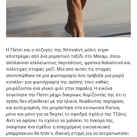
Η Πατσί και ο σύζυγός της, Ντόναλντ, μόλις είχαν
επιστρέψει από ένα ρομαντικό ταξίδι στο Μαϊάμι, όπου
απόλαυσαν ατελείωτους περιπάτους, φρέσκα θαλασσινά και
πολύτιμες στιγμές μαζί. Μία από αυτές τις στιγμές
αποτυπώθηκε σε μια φωτογραφία που τράβηξε μια μικρή
κοπέλα—μια φωτογραφία της αγάπης τους καθώς
μοιράζονταν ένα γλυκό φιλί στην παραλία. Η εικόνα
συγκίνησε την Πατσί μέχρι δακρύων, θυμίζοντάς της ότι η
αγάπη δεν εξασθενεί με την ηλικία. Νιώθοντας περήφανη
και ευτυχισμένη, την μοιράστηκε στα κοινωνικά δίκτυα,
μόνο και μόνο για να δεχτεί το σφοδρό σχόλιο της Τζάνις.
Αντί να αφήσει το σχόλιο να χαλάσει το πνεύμα της,
σκέφτηκε ένα σχέδιο: η επερχόμενη οικογενειακή
μπάρμπεκιου θα ήταν η ιδανική στιγμή για να αντιμετωπίσει