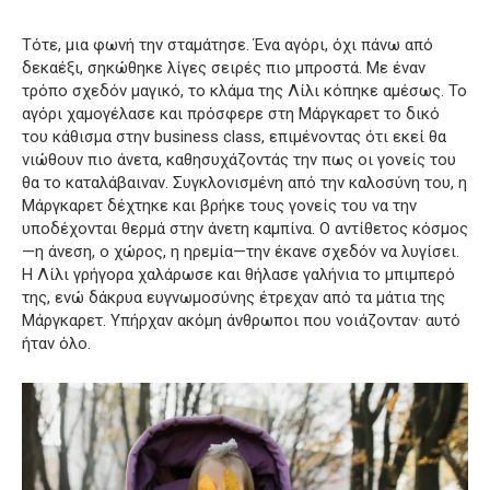
Τότε, μια φωνή την σταμάτησε. Ένα αγόρι, όχι πάνω από
δεκαέξι, σηκώθηκε λίγες σειρές πιο μπροστά. Με έναν
τρόπο σχεδόν μαγικό, το κλάμα της Λίλι κόπηκε αμέσως. Το
αγόρι χαμογέλασε και πρόσφερε στη Μάργκαρετ το δικό
του κάθισμα στην business class, επιμένοντας ότι εκεί θα
νιώθουν πιο άνετα, καθησυχάζοντάς την πως οι γονείς του
θα το καταλάβαιναν. Συγκλονισμένη από την καλοσύνη του, η
Μάργκαρετ δέχτηκε και βρήκε τους γονείς του να την
υποδέχονται θερμά στην άνετη καμπίνα. Ο αντίθετος κόσμος
—η άνεση, ο χώρος, η ηρεμία—την έκανε σχεδόν να λυγίσει.
Η Λίλι γρήγορα χαλάρωσε και θήλασε γαλήνια το μπιμπερό
της, ενώ δάκρυα ευγνωμοσύνης έτρεχαν από τα μάτια της
Μάργκαρετ. Υπήρχαν ακόμη άνθρωποι που νοιάζονταν· αυτό
ήταν όλο.