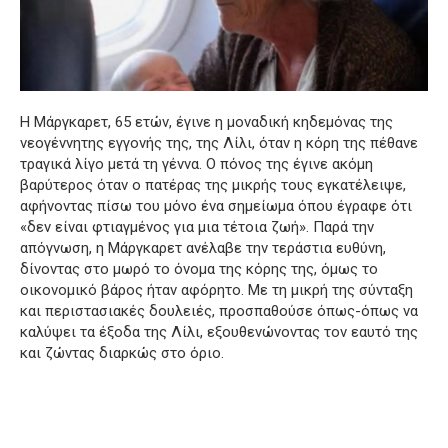
Η Μάργκαρετ, 65 ετών, έγινε η μοναδική κηδεμόνας της
νεογέννητης εγγονής της, της Λίλι, όταν η κόρη της πέθανε
τραγικά λίγο μετά τη γέννα. Ο πόνος της έγινε ακόμη
βαρύτερος όταν ο πατέρας της μικρής τους εγκατέλειψε,
αφήνοντας πίσω του μόνο ένα σημείωμα όπου έγραφε ότι
«δεν είναι φτιαγμένος για μια τέτοια ζωή». Παρά την
απόγνωση, η Μάργκαρετ ανέλαβε την τεράστια ευθύνη,
δίνοντας στο μωρό το όνομα της κόρης της, όμως το
οικονομικό βάρος ήταν αφόρητο. Με τη μικρή της σύνταξη
και περιστασιακές δουλειές, προσπαθούσε όπως-όπως να
καλύψει τα έξοδα της Λίλι, εξουθενώνοντας τον εαυτό της
και ζώντας διαρκώς στο όριο.