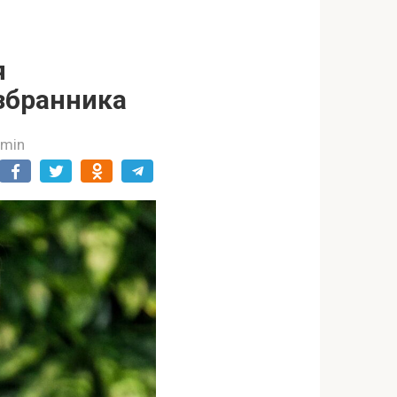
я
збранника
dmin