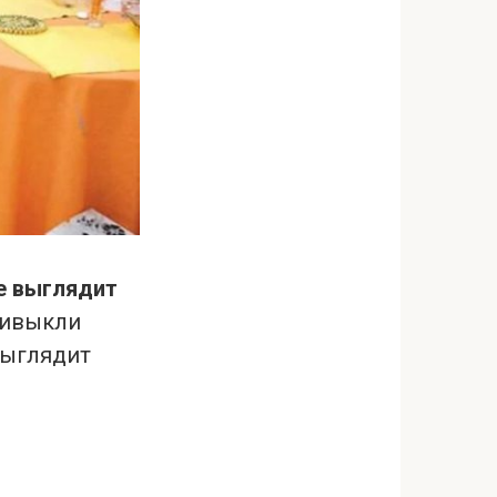
е выглядит
ривыкли
выглядит