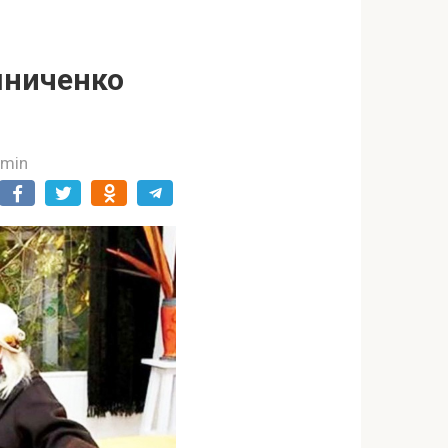
шниченко
dmin