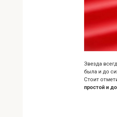
Звезда всег
была и до с
Стоит отмет
простой и д