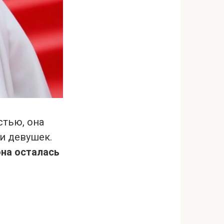
стью, она
и девушек.
она осталась