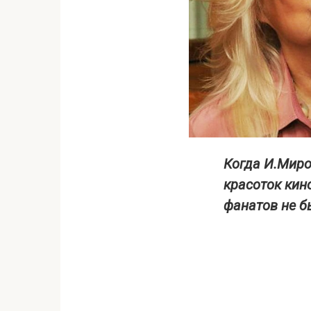
Когда И.Миро
красоток кин
фанатов не б