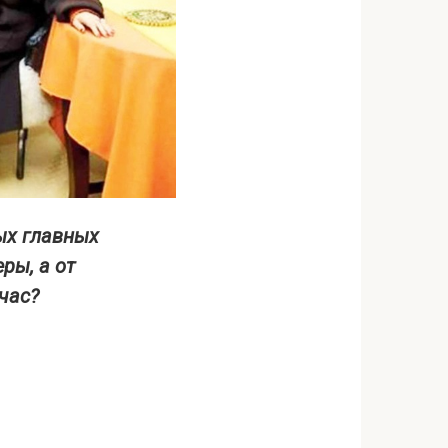
ых главных
ры, а от
час?