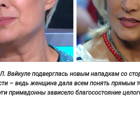
 Л. Вайкуле подверглась новым нападкам со ст
ти – ведь женщина дала всем понять прямым те
руги примадонны зависело благосостояние целог