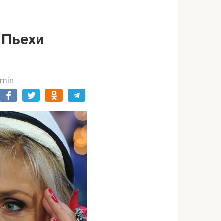
 Пьехи
dmin