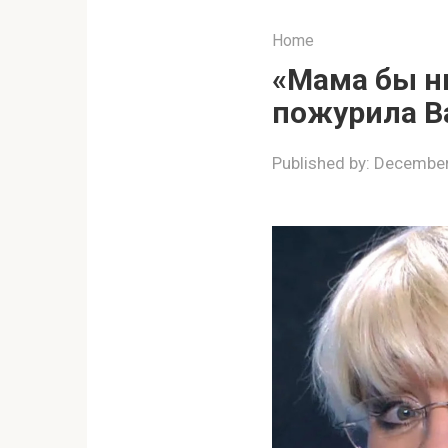
Home
«Мама бы ни
пожурила В
Published by:
December