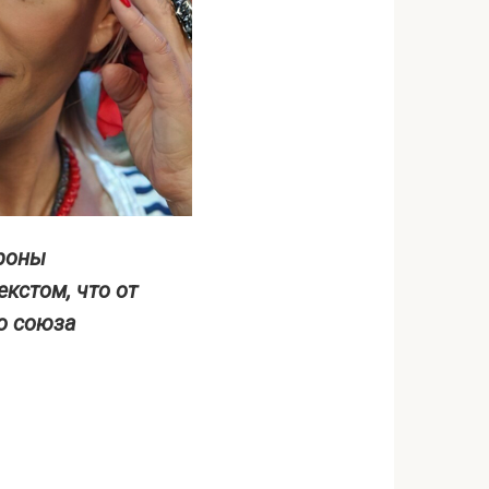
ороны
кстом, что от
о союза