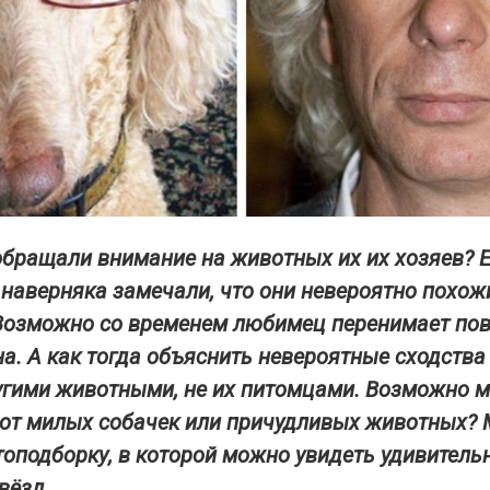
обращали внимание на животных их их хозяев? 
 наверняка замечали, что они невероятно похожи
Возможно со временем любимец перенимает по
на. А как тогда объяснить невероятные сходств
гими животными, не их питомцами. Возможно 
а от милых собачек или причудливых животных?
оподборку, в которой можно увидеть удивитель
вёзд.