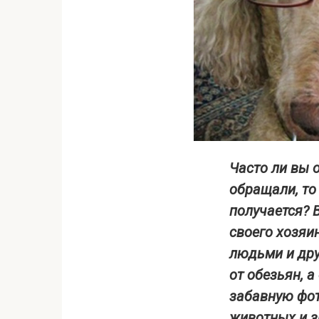
Часто ли вы 
обращали, то
получается? 
своего хозяи
людьми и дру
от обезьян, 
забавную фот
животных и з