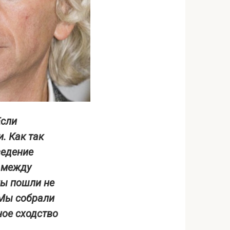
Если
. Как так
ведение
а между
мы пошли не
 Мы собрали
ное сходство