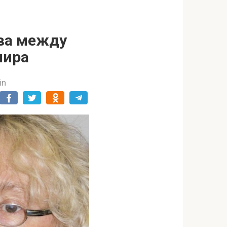
тва между
мира
in