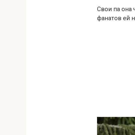
Свои па она
фанатов ей н