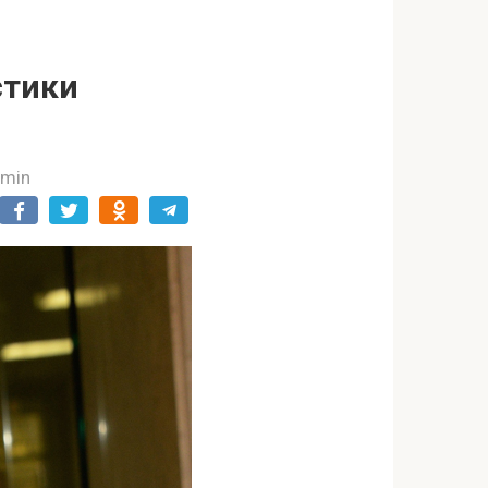
стики
dmin