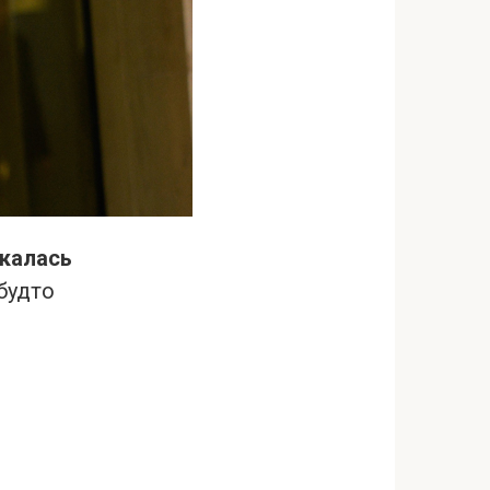
екалась
будто