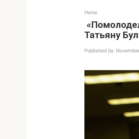
Home
«Помолодела
Татьяну Бул
Published by:
November