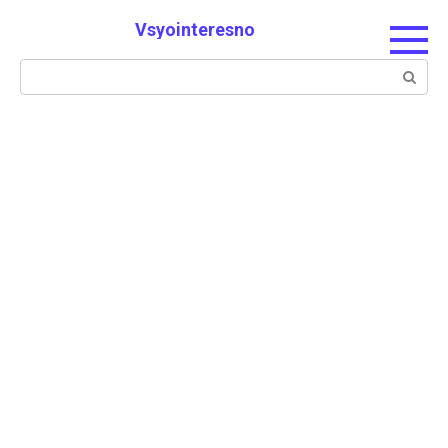
Skip
Vsyointeresno
to
content
Search: