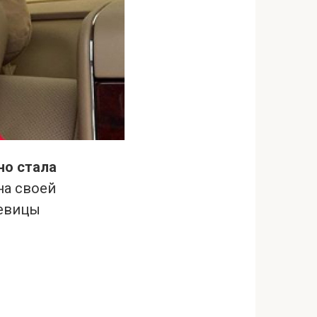
но стала
на своей
певицы