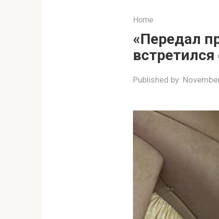
Home
«Передал п
встретился 
Published by:
November