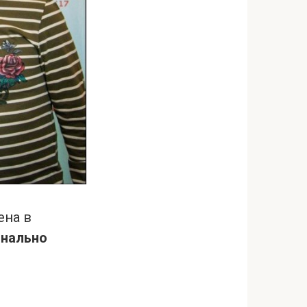
ена в
инально