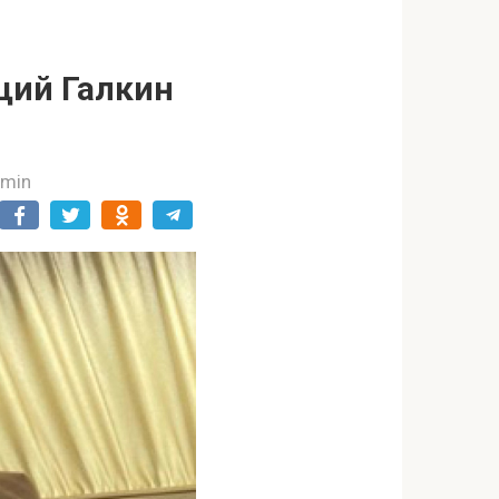
щий Галкин
dmin