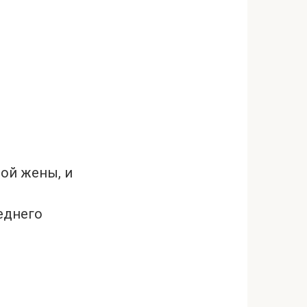
мой жены, и
еднего