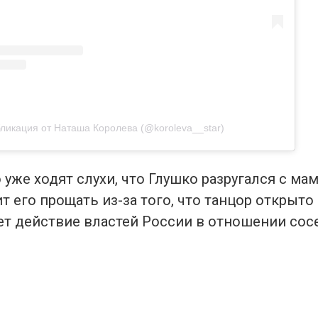
ликация от Наташа Королева (@koroleva__star)
уже ходят слухи, что Глушко разругался с ма
т его прощать из-за того, что танцор открыто
т действие властей России в отношении сос