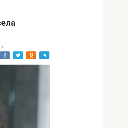
вела
in