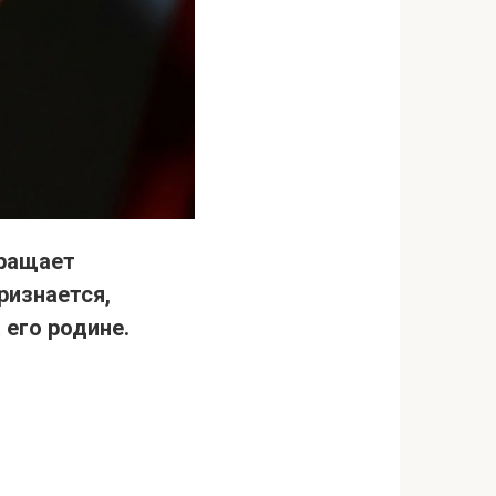
бращает
ризнается,
 его родине.