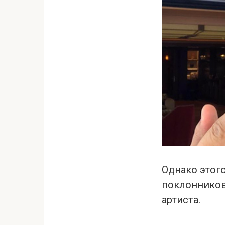
Однако этог
поклонников 
артиста.