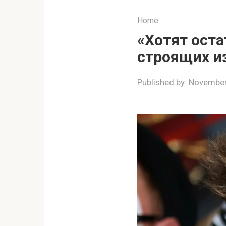
Home
«Хотят оста
строящих из
Published by:
November