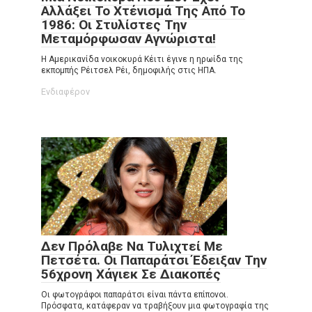
Αλλάξει Το Χτένισμά Της Από Το
1986: Οι Στυλίστες Την
Μεταμόρφωσαν Αγνώριστα!
Η Αμερικανίδα νοικοκυρά Κέιτι έγινε η ηρωίδα της
εκπομπής Ρέιτσελ Ρέι, δημοφιλής στις ΗΠΑ.
Ενδιαφέρον
Δεν Πρόλαβε Να Τυλιχτεί Με
Πετσέτα. Οι Παπαράτσι Έδειξαν Την
56χρονη Χάγιεκ Σε Διακοπές
Οι φωτογράφοι παπαράτσι είναι πάντα επίπονοι.
Πρόσφατα, κατάφεραν να τραβήξουν μια φωτογραφία της