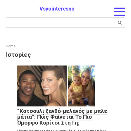
Skip
Vsyointeresno
to
content
Search:
Home
Ιστορίες
“Κατσούλι ξανθό-μελανός με μπλε
μάτια”: Πώς Φαίνεται Το Πιο
Όμορφο Κορίτσι Στη Γη;