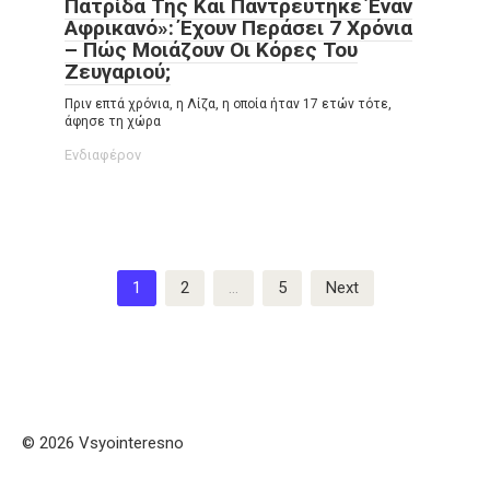
Πατρίδα Της Και Παντρεύτηκε Έναν
Αφρικανό»: Έχουν Περάσει 7 Χρόνια
– Πώς Μοιάζουν Οι Κόρες Του
Ζευγαριού;
Πριν επτά χρόνια, η Λίζα, η οποία ήταν 17 ετών τότε,
άφησε τη χώρα
Ενδιαφέρον
Posts
1
2
…
5
Next
pagination
© 2026 Vsyointeresno