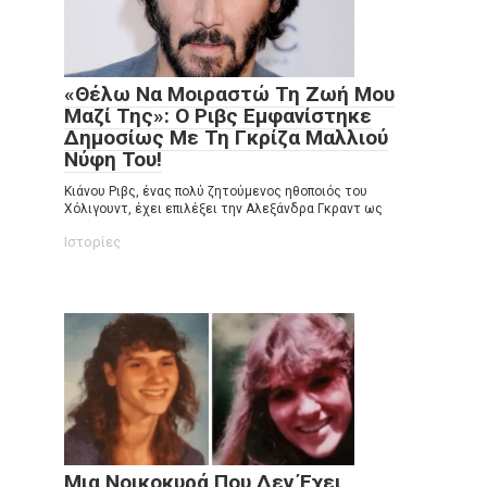
«Θέλω Να Μοιραστώ Τη Ζωή Μου
Μαζί Της»: Ο Ριβς Εμφανίστηκε
Δημοσίως Με Τη Γκρίζα Μαλλιού
Νύφη Του!
Κιάνου Ριβς, ένας πολύ ζητούμενος ηθοποιός του
Χόλιγουντ, έχει επιλέξει την Αλεξάνδρα Γκραντ ως
Ιστορίες
Μια Νοικοκυρά Που Δεν Έχει